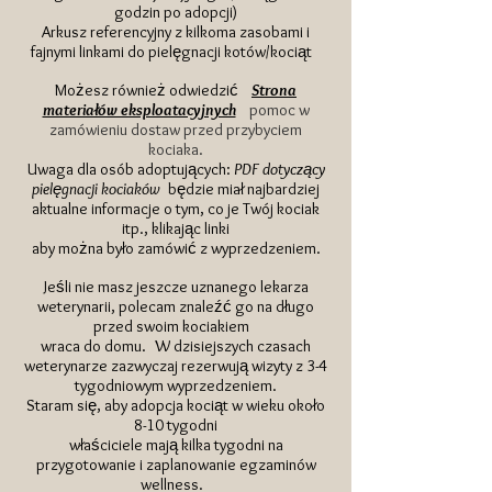
godzin po adopcji)
Arkusz referencyjny z kilkoma zasobami i
fajnymi linkami do pielęgnacji kotów/kociąt
Możesz również odwiedzić
Strona
materiałów eksploatacyjnych
pomoc w
zamówieniu dostaw przed przybyciem
kociaka.
Uwaga dla osób adoptujących:
PDF dotyczący
pielęgnacji kociaków
będzie miał najbardziej
aktualne informacje o tym, co je Twój kociak
itp., klikając linki
aby można było zamówić z wyprzedzeniem.
Jeśli nie masz jeszcze uznanego lekarza
weterynarii, polecam znaleźć go na długo
przed swoim kociakiem
wraca do domu.
W dzisiejszych czasach
weterynarze zazwyczaj rezerwują wizyty z 3-4
tygodniowym wyprzedzeniem.
Staram się, aby adopcja kociąt w wieku około
8-10 tygodni
właściciele mają kilka tygodni na
przygotowanie i zaplanowanie egzaminów
wellness.