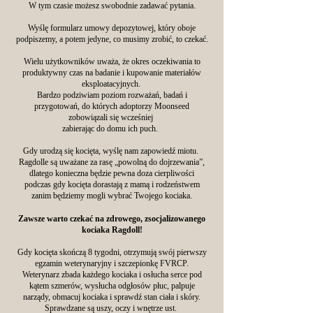
W tym czasie możesz swobodnie zadawać pytania.
Wyślę formularz umowy depozytowej, który oboje
podpiszemy, a potem jedyne, co musimy zrobić, to czekać.
Wielu użytkowników uważa, że okres oczekiwania to
produktywny czas na badanie i kupowanie materiałów
eksploatacyjnych.
Bardzo podziwiam poziom rozważań, badań i
przygotowań, do których adoptorzy Moonseed
zobowiązali się wcześniej
zabierając do domu ich puch.
Gdy urodzą się kocięta, wyślę nam zapowiedź miotu.
Ragdolle są uważane za rasę „powolną do dojrzewania”,
dlatego konieczna będzie pewna doza cierpliwości
podczas gdy kocięta dorastają z mamą i rodzeństwem
zanim będziemy mogli wybrać Twojego kociaka.
Zawsze warto czekać na zdrowego, zsocjalizowanego
kociaka Ragdoll!
Gdy kocięta skończą 8 tygodni, otrzymują swój pierwszy
egzamin weterynaryjny i szczepionkę FVRCP.
Weterynarz zbada każdego kociaka i osłucha serce pod
kątem szmerów, wysłucha odgłosów płuc, palpuje
narządy, obmacuj kociaka i sprawdź stan ciała i skóry.
Sprawdzane są uszy, oczy i wnętrze ust.