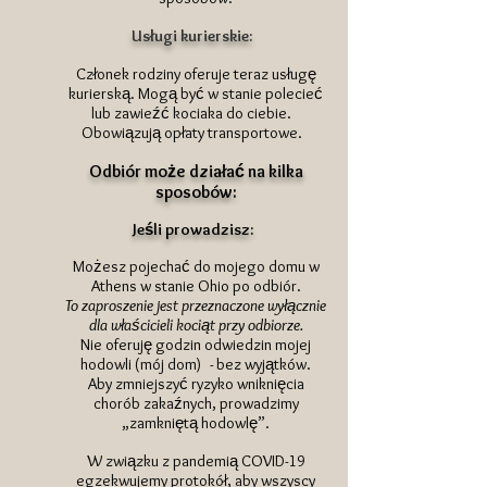
Usługi kurierskie:
Członek rodziny oferuje teraz usługę
kurierską. Mogą być w stanie polecieć
lub zawieźć kociaka do ciebie.
Obowiązują opłaty transportowe.
Odbiór może działać na kilka
sposobów:
Jeśli prowadzisz:
Możesz pojechać do mojego domu w
Athens w stanie Ohio po odbiór.
To zaproszenie jest przeznaczone wyłącznie
dla właścicieli kociąt przy odbiorze.
Nie oferuję godzin odwiedzin mojej
hodowli (mój dom)
- bez wyjątków.
Aby zmniejszyć ryzyko wniknięcia
chorób zakaźnych, prowadzimy
„zamkniętą hodowlę”.
W związku z pandemią COVID-19
egzekwujemy protokół, aby wszyscy