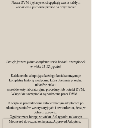
Nasza DVM i jej asystenci spędzają czas z każdym
kociakiem i jest wiele przerw na przytulanie!
Istnieje jeszcze jedna kompletna seria badań i szczepionek
w wieku 11-12 tygodni.
Każda osoba adoptująca każdego kociaka otrzymuje
kompletną historię medyczną, która obejmuje przegląd
układów ciała i
wszelkie testy laboratoryjne, procedury lub notatki DVM.
Wszystkie szczepionki są podawane przez DVM.
Kocięta są przedstawiane zatwierdzonym adoptorom po
zdaniu egzaminów weterynaryjnych i stwierdzeniu, że są w
dobrym zdrowiu.
Ogólnie rzecz biorąc, w wieku 8-9 tygodni to kocięta
Moonseed do rozpatrzenia przez Approved Adopters.