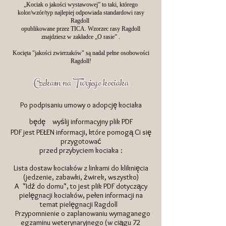
„Kociak o jakości wystawowej” to taki, którego
kolor/wzór/typ najlepiej odpowiada standardowi rasy
Ragdoll
opublikowane przez TICA. Wzorzec rasy Ragdoll
znajdziesz w
zakładce „O rasie”
.
Kocięta "jakości zwierzaków" są nadal pełne osobowości
Ragdoll!
Czekam na Twojego kociaka
Po podpisaniu umowy o adopcję kociaka
będę
wyślij informacyjny plik PDF
PDF jest PEŁEN informacji, które pomogą Ci się
przygotować
przed przybyciem kociaka
:
Lista dostaw kociaków z linkami do kliknięcia
(jedzenie, zabawki, żwirek, wszystko)
A
"Idź do domu", to jest plik PDF dotyczący
pielęgnacji kociaków, pełen informacji na
temat pielęgnacji Ragdoll
Przypomnienie o zaplanowaniu wymaganego
​
egzaminu weterynaryjnego (w ciągu 72