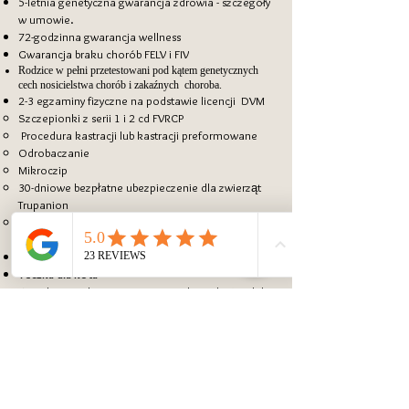
5-letnia genetyczna gwarancja zdrowia
- szczegóły
w umowie.
72-godzinna gwarancja wellness
Gwarancja braku chorób FELV i FIV
Rodzice w pełni przetestowani pod kątem genetycznych
cech nosicielstwa chorób i
zakaźnych
choroba.
2-3 egzaminy fizyczne na podstawie
licencji
DVM
​
Szczepionki z serii 1 i 2 cd FVRCP
Procedura kastracji lub kastracji
preformowane
​
​
Odrobaczanie
Mikroczip
30-dniowe bezpłatne ubezpieczenie dla zwierząt
Trupanion
Kitten Revolution
do ochrony kociaka przed
zewnętrznymi/wewnętrznymi pasożytami.
Kocyk niemowlęcy o znajomym zapachu oraz:
Teczka dla kota
Kociak
Formularz rejestracyjny rodowodu TICA lub
​
CFA.
Pełna historia medyczna
(szczepionki,
odrobaczanie, zabiegi itp.)
Formularze rejestracyjne na mikroprocesor
Informacje o ubezpieczeniu Trupanion
Materiały źródłowe i pomocne informacje