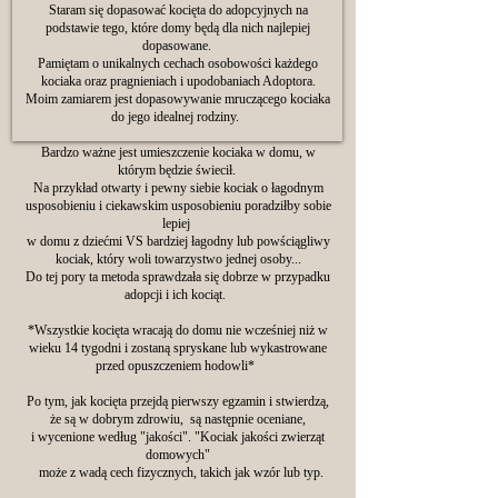
Staram się dopasować kocięta do adopcyjnych na
podstawie tego, które domy będą dla nich najlepiej
dopasowane.
Pamiętam o unikalnych cechach osobowości każdego
kociaka oraz pragnieniach i upodobaniach Adoptora.
Moim zamiarem jest dopasowywanie mruczącego kociaka
do jego idealnej rodziny.
Bardzo ważne jest umieszczenie kociaka w domu, w
którym będzie świecił.
Na przykład otwarty i pewny siebie kociak o łagodnym
usposobieniu i ciekawskim usposobieniu poradziłby sobie
lepiej
w domu z dziećmi VS bardziej łagodny lub powściągliwy
kociak, który woli towarzystwo jednej osoby...
Do tej pory ta metoda sprawdzała się dobrze w przypadku
adopcji i ich kociąt.
*Wszystkie kocięta wracają do domu nie wcześniej niż w
wieku 14 tygodni i zostaną spryskane lub wykastrowane
przed opuszczeniem hodowli*
Po tym, jak kocięta przejdą pierwszy egzamin i stwierdzą,
że są w dobrym zdrowiu, są następnie oceniane,
i wycenione według "jakości". "Kociak jakości zwierząt
domowych"
może z wadą cech fizycznych, takich jak wzór lub typ.