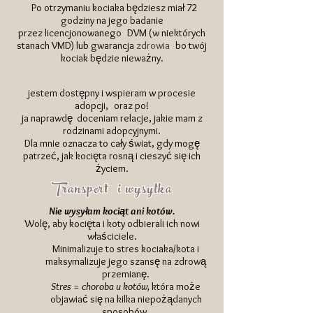
Po otrzymaniu kociaka będziesz miał 72
godziny na jego badanie
przez
licencjonowanego
DVM (w niektórych
stanach VMD) lub
gwarancja
zdrowia
bo twój
kociak będzie nieważny.
jestem dostępny i wspieram w procesie
adopcji,
oraz po!
ja naprawdę
doceniam relacje, jakie mam z
rodzinami adopcyjnymi.
Dla mnie oznacza to cały świat, gdy mogę
patrzeć, jak kocięta rosną i cieszyć się ich
życiem.
Transport
i wysyłka
Nie wysyłam kociąt ani kotów.
Wolę, aby kocięta i koty odbierali ich nowi
właściciele.
Minimalizuje to stres kociaka/kota i
maksymalizuje jego szansę na zdrową
przemianę.
Stres = choroba u kotów,
która może
objawiać się na kilka niepożądanych
sposobów.