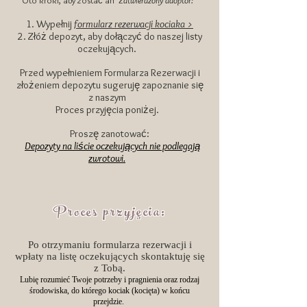
Oto kroki, aby zostać an
Zatwierdzony adoptor:
1. Wypełnij
formularz rezerwacji kociaka >
2. Złóż depozyt, aby dołączyć do naszej listy
oczekujących.
Przed wypełnieniem Formularza Rezerwacji i
złożeniem depozytu sugeruję zapoznanie się
z naszym
Proces przyjęcia poniżej.
Proszę zanotować:
Depozyty na liście oczekujących nie podlegają
zwrotowi.
Proces przyjęcia:
Po otrzymaniu formularza rezerwacji i
wpłaty na listę oczekujących skontaktuję się
z Tobą.
Lubię rozumieć Twoje potrzeby i pragnienia oraz rodzaj
środowiska, do którego kociak (kocięta) w końcu
przejdzie.