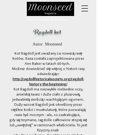
View Available Kittens
Ragdoll kot
Autor: Moonseed
Kot Ragdoll jest uważany za nowszą rasę
kotów. Rasa została zaprojektowana przez
Ann Baker w latach 60-tych.
Możesz dowiedzieć się więcej o historii rasy
odwiedzając:
http://ragdollhistoricalsociety.org/ragdoll-
history-the-beginning/
Kot Ragdoll ma niezwykłe niebieskie oczy,
anielską twarz i duże ciało z pluszową,
jedwabistą sierścią i wachlującym ogonem.
Duży wzrost Ragdoll jest określony przez
ciężkie kości i muskulaturę, które pozwalają
rasie być mocnym - ale, co zaskakujące,
gdy są trzymane, ragdolle całkowicie stopią się
lub „uwiędną” w ramionach właściciela. To jest
fizyczny znak