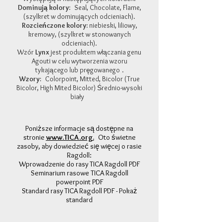
Dominują kolory:
Seal, Chocolate, Flame,
(szylkret w dominujących odcieniach).
Rozcieńczone kolory:
niebieski, liliowy,
kremowy, (szylkret w stonowanych
odcieniach).
Wzór
Lynx
jest produktem włączania genu
Agouti w celu wytworzenia wzoru
tykającego lub pręgowanego
.
Wzory:
Colorpoint, Mitted, Bicolor (True
Bicolor, High Mited Bicolor) Średnio-wysoki
biały
Poniższe informacje są dostępne na
stronie
www.TICA.org.
Oto świetne
zasoby, aby dowiedzieć się więcej o rasie
Ragdoll:
Wprowadzenie do rasy TICA Ragdoll PDF
Seminarium rasowe TICA Ragdoll
powerpoint PDF
Standard rasy TICA Ragdoll PDF - Pokaż
standard