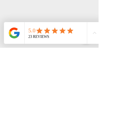
Jednym z najlepszych sposobów na
poznanie tej niesamowitej rasy po raz
pierwszy jest udział w wystawie kotów!
Oto harmonogram wystawowy The
International Cat Association (TICA) na
2021 rok.
Mimo że żyjemy w dziwnych czasach
(epoce pandemii), wystawy kotów wciąż
się odbywają.
Sprawdzając harmonogram pokazów dla
lokalizacji w Twojej okolicy, koniecznie
sprawdź, czy pokaz będzie „otwarty dla