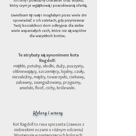
ich ufny i posłuszny charakter oraz atrybut,
który czyni je wyjątkową i poszukiwaną ofertą.
Uwielbiam tę rasę i mogłabym przez wiele dni
opowiadać o ich zaletach, gdy przyniesiesz
Twój kociak/koci dom odkryjesz dla siebie
wiele wspaniałych cech, które nie są wspólne
dla wszystkich kotów.
Te atrybuty są synonimem kota
Ragdoll:
miękki, potulny, słodki, duży, puszysty,
olśniewający, szczenięcy, lojalny, czuły,
niezależny, mądry, towarzyski, ciekawy,
zabawny, zaangażowany, przyjazny,
anielski, floof, cichy, królewski.
Kolory i wzory
Kot Ragdoll to rasa spiczasta (zawsze z
niebieskimi oczami o różnym odcieniu)
Występują w następujących kolorach: