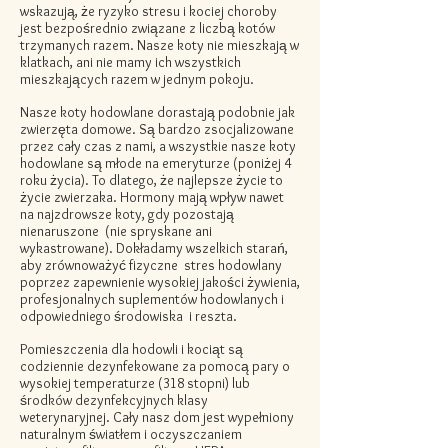
wskazują, że ryzyko stresu i kociej choroby
jest bezpośrednio związane z liczbą kotów
trzymanych razem. Nasze koty nie mieszkają w
klatkach, ani nie mamy ich wszystkich
mieszkających razem w jednym pokoju.
Nasze koty hodowlane dorastają podobnie jak
zwierzęta domowe. Są bardzo zsocjalizowane
przez cały czas z nami, a wszystkie nasze koty
hodowlane są młode na emeryturze (poniżej 4
roku życia). To dlatego, że najlepsze życie to
życie zwierzaka. Hormony mają wpływ nawet
na najzdrowsze koty, gdy pozostają
nienaruszone
(nie spryskane ani
wykastrowane). Dokładamy wszelkich starań,
aby zrównoważyć
fizyczne
stres hodowlany
poprzez zapewnienie wysokiej jakości żywienia,
profesjonalnych suplementów hodowlanych i
odpowiedniego
środowiska
i reszta.
Pomieszczenia dla hodowli i kociąt są
codziennie dezynfekowane za pomocą pary o
wysokiej temperaturze (318 stopni) lub
środków dezynfekcyjnych klasy
weterynaryjnej. Cały nasz dom jest wypełniony
naturalnym światłem i oczyszczaniem