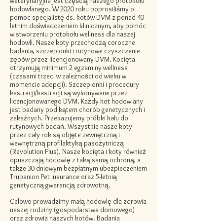
weterynaryjna jest częścią naszego protokołu
hodowlanego. W 2020 roku poprosiliśmy o
pomoc specjalistę ds. kotów DVM z ponad 40-
letnim doświadczeniem klinicznym, aby pomóc
w stworzeniu protokołu wellness dla naszej
hodowli. Nasze koty przechodzą coroczne
badania, szczepionki i rutynowe czyszczenie
zębów przez licencjonowany DVM. Kocięta
otrzymują minimum 2 egzaminy wellness
(czasami trzeci w zależności od wieku w
momencie adopcji). Szczepionki i procedury
kastracji/kastracji są wykonywane przez
licencjonowanego DVM. Każdy kot hodowlany
jest badany pod kątem chorób genetycznych i
zakaźnych. Przekazujemy próbki kału do
rutynowych badań. Wszystkie nasze koty
przez cały rok są objęte zewnętrzną i
wewnętrzną profilaktyką pasożytniczą
(Revolution Plus). Nasze kocięta i koty również
opuszczają hodowlę z taką samą ochroną, a
także 30-dniowym bezpłatnym ubezpieczeniem
Trupanion Pet Insurance oraz 5-letnią
genetyczną gwarancją zdrowotną.
Celowo prowadzimy małą hodowlę dla zdrowia
naszej rodziny (gospodarstwa domowego)
oraz zdrowia naszych kotów. Badania