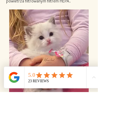
powietrza filtrowanym filtrem HEPA.
Socjalizacja
Nasze kocięta są w pełni zsocjalizowane z
domownikami, naszym psem owczarkiem