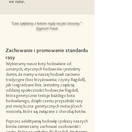
we raise.
"Czas spędzony z kotami nigdy nie jest stracony." -
Zygmunt Freud.
Zachowanie i promowanie standardu
rasy
Wybieramy nasze koty hodowlane od
uznanych, etycznych hodowców i jesteśmy
dumni, że mamy w naszej hodowli zarówno
tradycyjne (bez krzyżowania; czysty Ragdoll),
jak i nagradzane linie. Jesteśmy częścią
oddanej społeczności hodowców Ragdoll,
która genetycznie testuje każdego kota
hodowlanego, dzięki czemu przyszłość rasy
jest mniej
liczna
genetycznych mutacji/cech
nosiciela, które są związane z chorobą kotów.
Poprzez selektywną hodowlę i pokazy naszych
kotów zamierzamy zachować osobowość i
cechy, które są unikalne dla Ragdoll. Hodujemy