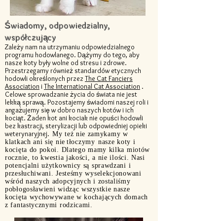
Świadomy, odpowiedzialny,
współczujący
Zależy nam na utrzymaniu odpowiedzialnego
programu hodowlanego. Dążymy do tego, aby
nasze koty były wolne od stresu i zdrowe.
Przestrzegamy również standardów etycznych
hodowli określonych przez
The Cat Fanciers
Association
i
The International Cat Association
.
Celowe sprowadzanie życia do świata nie jest
lekką sprawą. Pozostajemy świadomi naszej roli i
angażujemy się w dobro naszych kotów i ich
kociąt. Żaden kot ani kociak nie opuści hodowli
bez kastracji, sterylizacji lub odpowiedniej opieki
weterynaryjnej.
My też nie zamykamy w
klatkach ani się nie
tłoczymy
nasze koty i
kocięta do pokoi. Dlatego mamy kilka miotów
rocznie, to kwestia jakości, a nie ilości. Nasi
potencjalni użytkownicy są sprawdzani i
przesłuchiwani. Jesteśmy wyselekcjonowani
wśród naszych adopcyjnych i zostaliśmy
pobłogosławieni widząc wszystkie nasze
kocięta wychowywane w kochających domach
z fantastycznymi rodzicami.