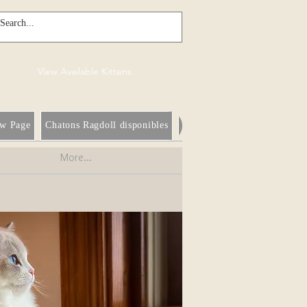
View Available Kittens
w Page
Chatons Ragdoll disponibles
New Page
À propos de n
More...