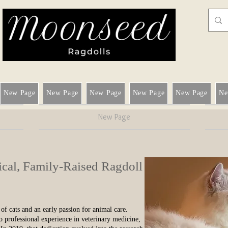
New Page
New Page
New Page
New Page
New Page
Ne
New Page
cal, Family‑Raised Ragdoll
f cats and an early passion for animal care.
o professional experience in veterinary medicine,