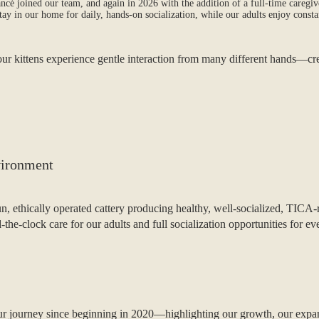
cé joined our team, and again in 2026 with the addition of a full‑time caregiv
tay in our home for daily, hands‑on socialization, while our adults enjoy cons
our kittens experience gentle interaction from many different hands—cre
vironment
, ethically operated cattery producing healthy, well‑socialized, TICA‑r
he‑clock care for our adults and full socialization opportunities for eve
 our journey since beginning in 2020—highlighting our growth, our expa