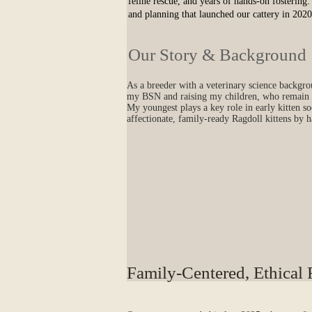
feline rescue, and years of hands‑on fostering.
and planning that launched our cattery in 2020
Our Story & Background
As a breeder with a veterinary science backgr
my BSN and raising my children, who remain an 
My youngest plays a key role in early kitten soc
affectionate, family‑ready Ragdoll kittens by 
Family‑Centered, Ethical