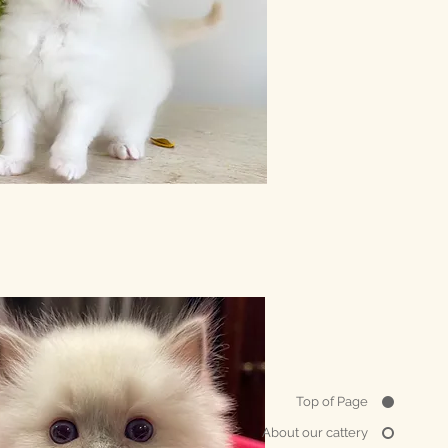
Top of Page
About our cattery