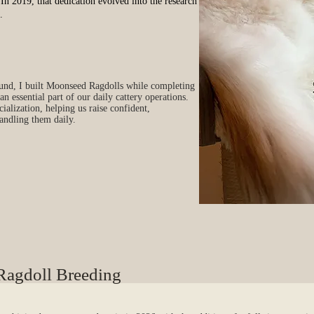
 In 2019, that dedication evolved into the research
.
ound, I built Moonseed Ragdolls while completing
essential part of our daily cattery operations.
ialization, helping us raise confident,
handling them daily.
 Ragdoll Breeding