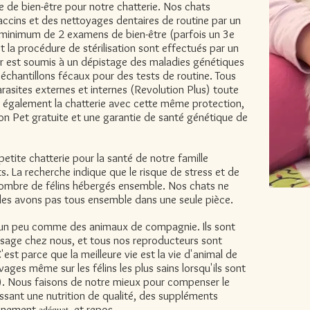
le de bien-être pour notre chatterie. Nos chats
ccins et des nettoyages dentaires de routine par un
minimum de 2 examens de bien-être (parfois un 3e
et la procédure de stérilisation sont effectués par un
 est soumis à un dépistage des maladies génétiques
échantillons fécaux pour des tests de routine. Tous
rasites externes et internes (Revolution Plus) toute
t également la chatterie avec cette même protection,
ion Pet gratuite et une garantie de santé génétique de
tite chatterie pour la santé de notre famille
. La recherche indique que le risque de stress et de
 nombre de félins hébergés ensemble. Nos chats ne
les avons pas tous ensemble dans une seule pièce.
 un peu comme des animaux de compagnie. Ils sont
assage chez nous, et tous nos reproducteurs sont
'est parce que la meilleure vie est la vie d'animal de
es même sur les félins les plus sains lorsqu'ils sont
ré). Nous faisons de notre mieux pour compenser le
issant une nutrition de qualité, des suppléments
nnement
et repos.