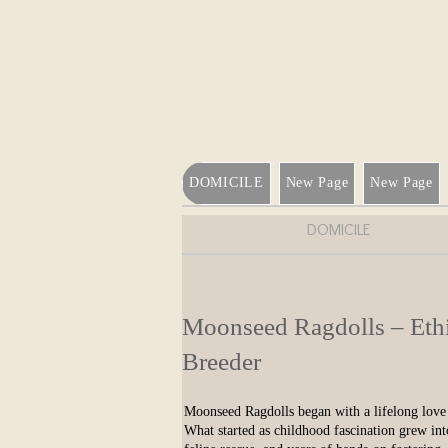
DOMICILE
New Page
New Page
DOMICILE
Moonseed Ragdolls – Ethi
Breeder
Moonseed Ragdolls began with a lifelong love o
What started as childhood fascination grew int