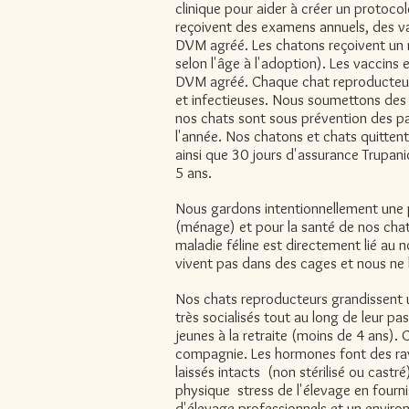
clinique pour aider à créer un protoco
reçoivent des examens annuels, des va
DVM agréé. Les chatons reçoivent un 
selon l'âge à l'adoption). Les vaccins 
DVM agréé. Chaque chat reproducteur
et infectieuses. Nous soumettons des 
nos chats sont sous prévention des pa
l'année. Nos chatons et chats quitten
ainsi que 30 jours d'assurance Trupan
5 ans.
Nous gardons intentionnellement une pe
(ménage) et pour la santé de nos chats
maladie féline est directement lié au
vivent pas dans des cages et nous ne 
Nos chats reproducteurs grandissent
très socialisés tout au long de leur p
jeunes à la retraite (moins de 4 ans). C
compagnie. Les hormones font des ravag
laissés
intacts
(non stérilisé ou cast
physique
stress de l'élevage en fourn
d'élevage professionnels et un
enviro