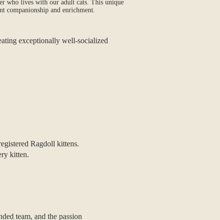
er who lives with our adult cats. This unique
tant companionship and enrichment.
ating exceptionally well‑socialized
egistered Ragdoll kittens.
ry kitten.
nded team, and the passion