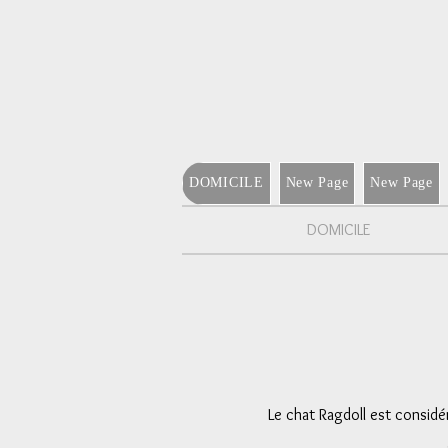
DOMICILE
New Page
New Page
DOMICILE
Le chat Ragdoll est consid