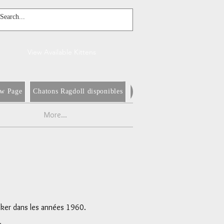
View Available Kittens
w Page
Chatons Ragdoll disponibles
New Page
À propos de n
More...
aker dans les années 1960.