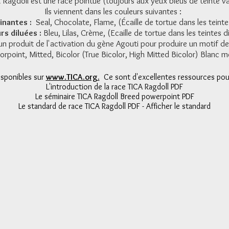
 Ragdoll est une race pointue (toujours aux yeux bleus de teinte va
Ils viennent dans les couleurs suivantes :
nantes :
Seal, Chocolate, Flame, (Écaille de tortue dans les teint
rs diluées :
Bleu, Lilas, Crème, (Ecaille de tortue dans les teintes d
un produit de l'activation du gène Agouti pour produire un motif de
orpoint, Mitted, Bicolor (True Bicolor, High Mitted Bicolor) Blanc 
isponibles sur
www.TICA.org.
Ce sont d'excellentes ressources pour 
L'introduction de la race TICA Ragdoll PDF
Le séminaire TICA Ragdoll Breed powerpoint PDF
Le standard de race TICA Ragdoll PDF - Afficher le standard