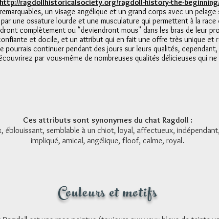
http://ragdollhistoricalsociety.org/ragdoll-history-the-beginning
 remarquables, un visage angélique et un grand corps avec un pelage
ie par une ossature lourde et une musculature qui permettent à la rac
fondront complètement ou "deviendront mous" dans les bras de leur pro
confiante et docile, et un attribut qui en fait une offre très unique et
 je pourrais continuer pendant des jours sur leurs qualités, cependan
découvrirez par vous-même de nombreuses qualités délicieuses qui ne
Ces attributs sont synonymes du chat Ragdoll :
, éblouissant, semblable à un chiot, loyal, affectueux, indépendant, i
impliqué, amical, angélique, floof, calme, royal.
Couleurs et motifs