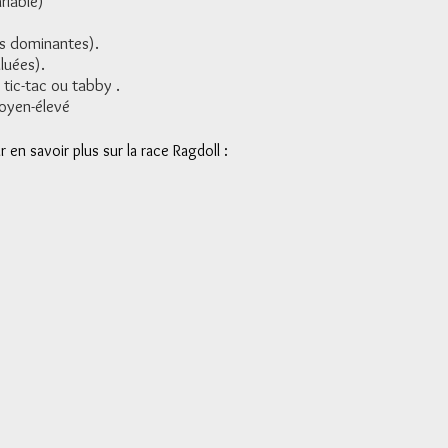
riable)
es dominantes).
iluées).
 tic-tac ou tabby
.
moyen-élevé
en savoir plus sur la race Ragdoll :