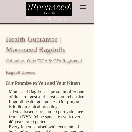
View Available Kittens
Health Guarantee |
Moonseed Ragdolls
Columbus, Ohio TICA & CFA Registered
Ragdoll Breeder
Our Promise to You and Your Kitten
Moonseed Ragdolls is proud to offer one
of the strongest and most comprehensive
Ragdoll health guarantees. Our program
is built on ethical breeding,
science‑based care, and expert guidance
from a DVM feline specialist with over
40 years of experience.
Every kitten is raised with exceptional
husbandry, advanced disease prevention,