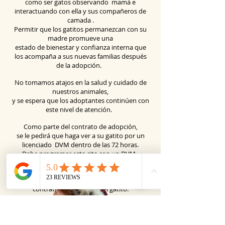
como ser gatos
observando
mamá e
interactuando con ella y sus
compañeros de
camada
.
Permitir que los gatitos permanezcan con su
madre promueve una
estado de bienestar y confianza interna que
los acompaña a sus nuevas familias después
de la adopción.
No tomamos atajos en la salud y cuidado de
nuestros animales,
y se espera que los adoptantes continúen con
este nivel de atención.
Como parte del contrato de adopción,
se le pedirá que haga ver a su gatito por un
licenciado
DVM dentro de las 72 horas.
Debe programar esta cita con un DVM
antes de recoger a su gatito.
La
garantía
de salud del gatito
se detalla en el
contrato de adopción del gatito.