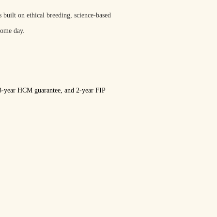
built on ethical breeding, science‑based
home day.
, 3‑year HCM guarantee, and 2‑year FIP