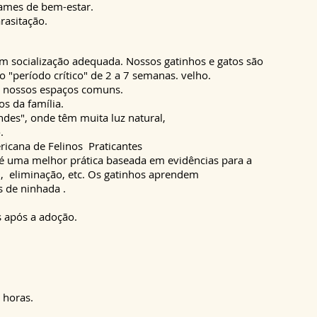
ames de bem-estar.
rasitação.
m socialização adequada. Nossos gatinhos e gatos são
 "período crítico" de 2 a 7 semanas. velho.
e nossos espaços comuns.
 da família.
des", onde têm muita luz natural,
.
icana de Felinos
Praticantes
 uma melhor prática baseada em evidências para a
,
eliminação, etc. Os gatinhos aprendem
 de ninhada
.
s após a adoção.
.
horas.