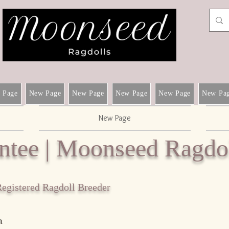
 Page
New Page
New Page
New Page
New Page
New Pa
New Page
ntee | Moonseed Ragdo
gistered Ragdoll Breeder
n