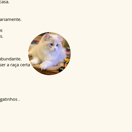
casa.
ariamente.
os
s.
abundante.
er a raça certa
 gatinhos
.