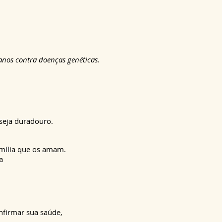
anos contra doenças genéticas.
seja duradouro.
mília que os amam.
a
nfirmar sua saúde,