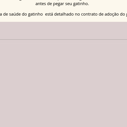
antes de pegar seu gatinho.
a
de saúde do gatinho
está detalhado no contrato de adoção do 