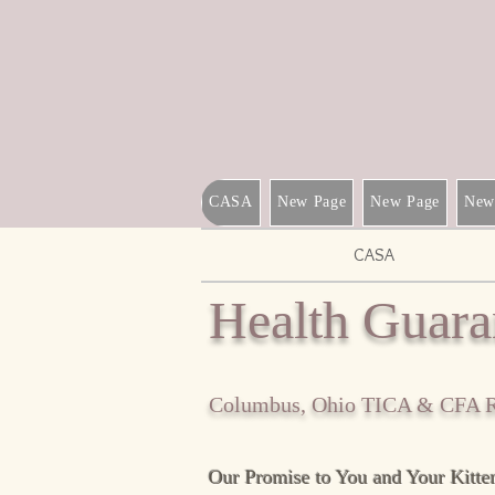
CASA
New Page
New Page
New
CASA
Health Guara
Columbus, Ohio TICA & CFA Re
Our Promise to You and Your Kitte