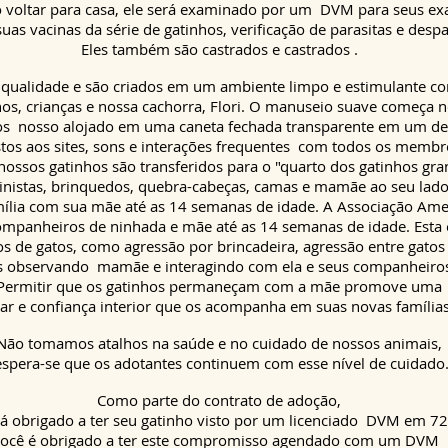
 voltar para casa, ele será examinado por
um
DVM para seus ex
suas vacinas da série de gatinhos, verificação de parasitas e despa
Eles também são castrados e castrados
.
 qualidade e são criados em um ambiente limpo e estimulante co
s, crianças e nossa cachorra, Flori. O manuseio suave começa no
os
nosso alojado em uma caneta fechada transparente em um d
tos aos sites, sons e interações frequentes
com todos os membros
ssos gatinhos são transferidos para o "quarto dos gatinhos gran
inistas, brinquedos, quebra-cabeças, camas e mamãe ao seu lado
ília com sua mãe até as 14 semanas de idade. A Associação Amer
anheiros de ninhada e mãe até as 14 semanas de idade. Esta é
 de gatos, como agressão por brincadeira, agressão entre gatos
s
observando
mamãe e interagindo com ela e seus
companheiros
Permitir que os gatinhos permaneçam com a mãe promove uma
ar e confiança interior que os acompanha em suas novas família
Não tomamos atalhos na saúde e no cuidado de nossos animais,
espera-se que os adotantes continuem com esse nível de cuidado
Como parte do contrato de adoção,
á obrigado a ter seu gatinho visto por um
licenciado
DVM em 72 
ocê é obrigado a ter este compromisso agendado com um DVM