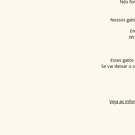
Nós fo
Nossos gati
Em
téc
Esses gatos
Se vai deixar o 
Veja as inf