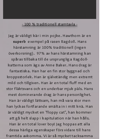
- 100 % traditionell stamtavla -
Jag är väldigt kär i min pojke. Hawthorn är en
superb
exempel på rasen Ragdoll. Hans
härstamning är 100% traditionell (ingen
överkorsning).
97% av hans härstamning kan
spåras tillbaka till de ursprungliga Ragdoll-
katterna som ägs av Anne Baker. Hans drag är
fantastiska. Han har en fin stor byggnad och
kroppsstorlek. Han är självständig men extremt
mild och tillgiven. Han är en total fluff med en
stor fläktsvans och en underbar mjuk päls. Hans
mest dominerande drag är hans personlighet.
Han är väldigt lättsam, han må vara stor men
han lyckas fortfarande smälta in i mitt knä. Han
är väldigt mycket en "floppy cat", han kommer
att gå helt slapp i kapitulation när han hålls.
Han är en total lover boy! Jag hoppas att alla
dessa härliga egenskaper förs vidare till hans
framtida avkomma. Vi är så mycket tacksamma