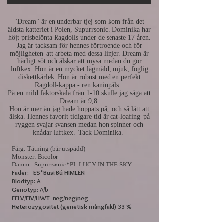
"Dream" är en underbar tjej som kom från det
äldsta katteriet i Polen, Supurrsonic. Dominika har
höjt prisbelönta Ragdolls under de senaste 17 åren.
Jag är tacksam för hennes förtroende och för
möjligheten
att arbeta med dessa linjer. Dream är
härligt söt och älskar att mysa medan du gör
luftkex. Hon är en mycket lågmäld, mjuk, foglig
diskettkärlek. Hon är robust med en perfekt
Ragdoll-kappa - ren kaninpäls.
På en mild faktorskala från 1-10 skulle jag säga att
Dream är 9,8.
Hon är mer än jag hade hoppats på,
och så lätt att
älska. Hennes favorit tidigare tid är
cat-loafing
på
ryggen svajar svansen medan hon spinner och
knådar luftkex.
Tack Dominika.
Färg: Tätning
(bär utspädd)
Mönster: Bicolor
Damm:
Supurrsonic*PL LUCY IN THE SKY
Fader:
ES*Busi-Bú HIMLEN
Blodtyp: A
Genotyp: A/b
FELV/FIV/HWT
neg/neg/neg
Heterozygositet (genetisk mångfald) 33 %