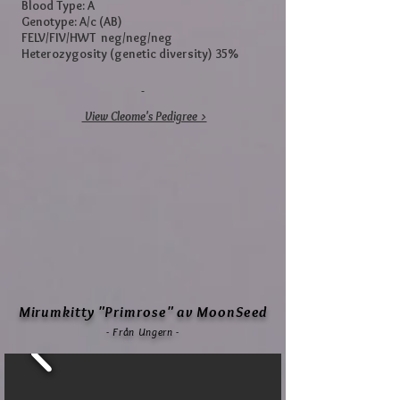
Blood Type: A
Genotype: A/c (AB)
FELV/FIV/HWT neg/neg/neg
Heterozygosity (genetic diversity) 35%
View Cleome's Pedigree >
Mirumkitty "Primrose" av MoonSeed
- Från Ungern -