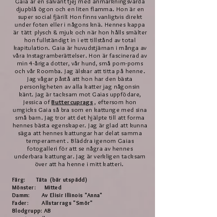
Gaia är en sälvant tjej med anmärkningsvärda
djupblå ögon och en liten flamma. Hon är en
super social fjäril! Hon finns vanligtvis direkt
under foten eller i någons knä. Hennes kappa
är
tätt
plysch & mjuk och när hon hålls smälter
hon fullständigt in i ett tillstånd av total
kapitulation. Gaia är huvudstjärnan i många av
våra Instagramberättelser. Hon är fascinerad av
min 4-åriga dotter, vår hund, små pom-poms
och vår Roomba. Jag älskar att titta på henne.
Jag vågar påstå att hon har den bästa
personligheten av alla katter jag någonsin
känt. Jag är tacksam mot Gaias uppfödare,
Jessica of
Buttercuprags
, eftersom hon
umgicks Gaia så bra som en kattunge med sina
små barn. Jag tror att det hjälpte till att forma
hennes bästa egenskaper. Jag är glad att kunna
säga att hennes kattungar har delat samma
temperament
. Bläddra igenom Gaias
fotogalleri för att se några av hennes
underbara kattungar. Jag är verkligen tacksam
över att ha henne i mitt katteri.
Färg:
Täta
(bär utspädd)
Mönster:
Mitted
Damm:
Av Elisir Illinois "Anna"
Fader:
Allstarrags "Smör"
Blodgrupp: AB