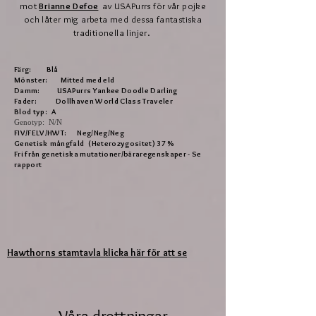
mot
Brianne Defoe
av USAPurrs för vår pojke
och låter mig arbeta med dessa fantastiska
traditionella linjer.
Färg:
Blå
Mönster:
Mitted med eld
Damm:
USAPurrs Yankee Doodle Darling
Fader:
Dollhaven World Class Traveler
Blod typ:
A
Genotyp: N/N
FIV/FELV/HWT:
Neg/Neg/Neg
Genetisk
mångfald
(Heterozygositet) 37 %
Fri från genetiska mutationer/bäraregenskaper - Se
rapport
Hawthorns stamtavla klicka här för att se