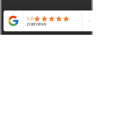
Se Primroses stamtavla här >
jordviva
kom till oss hela vägen från Ungern.
Hon föddes upp av Judit Jozán från
Mirumkitty.
Primroses far är TICA:s Lifetime Achievement
Award-vinnare,
Handsome as Hell
, och han är
precis det!
"Prim" anlände i mars 2021 och har
satt sig väldigt fint.
Hon är väldigt intresserad
av allt som min 4-åriga dotter håller på med och
missar aldrig ett tillfälle att gnugga sig mot vår
hund Flori.
Primrose är en kattunge i hjärtat. Hon
har ett väldigt vackert uttryck och håller på att
mogna till en fantastisk tjej. Jag älskar särskilt
hennes ögon.