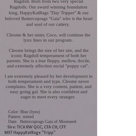
Ragdoll. Born from two very special
Ragdolls. Our award winning foundation
king, HappyKatRags "Day Tripper"
& our
beloved Buttercuprags "Gaia" who is the heart
and soul of our cattery.
Cleome & her sister, Coco, will continue the
lynx lines in our program.
Cleome brings the size of her sire, and the
iconic Ragdoll
temperament
of both her
parents. She is a true floppy, mellow, docile,
and extremely affection social "puppy cat".
I am extremely pleased by her development in
both
temperament
and type. Cleome never
complains. She is a very content, patient, and
easy going gal. She is also confident and
eager to meet every stranger.
Color: Blue
(lynx)
Pattern: mitted
Dam: Buttercuprags Gaia of Moonseed
Sire: TICA RW QGC, CFA CH, CFF
MST
HappyKatRags "Tripp"