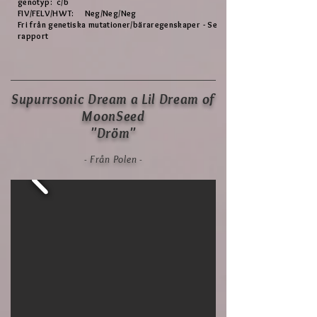
genotyp:
c/b
FIV/FELV/HWT:
Neg/Neg/Neg
Fri från genetiska mutationer/bäraregenskaper - Se
rapport
Supurrsonic Dream a Lil Dream of
MoonSeed
"Dröm"
- Från Polen -